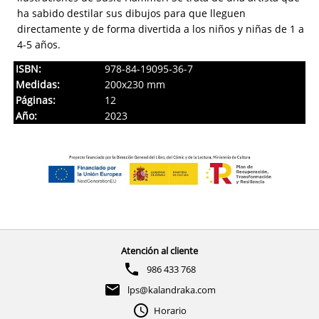
ha sabido destilar sus dibujos para que lleguen
directamente y de forma divertida a los niños y niñas de 1 a
4-5 años.
ISBN:
978-84-19095-36-7
Medidas:
200x230 mm
Páginas:
12
Año:
2023
Atención al cliente
986 433 768
lps@kalandraka.com
Horario