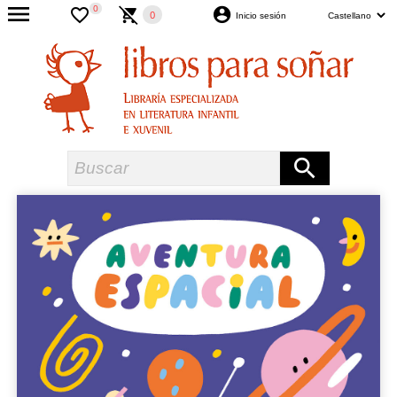
0
0
Inicio sesión