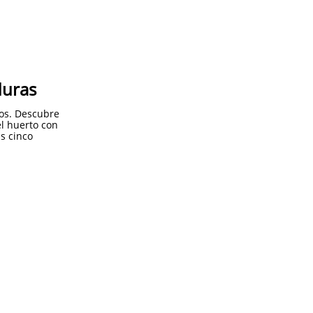
duras
os. Descubre
el huerto con
us cinco