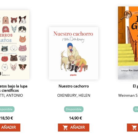
atos bajo la lupa
Nuestro cachorro
El 
 científicos
TTI, ANTONIO
OXENBURY, HELEN
Weinman Sh
sponible
Disponible
Di
18,50 €
14,90 €
AÑADIR
AÑADIR