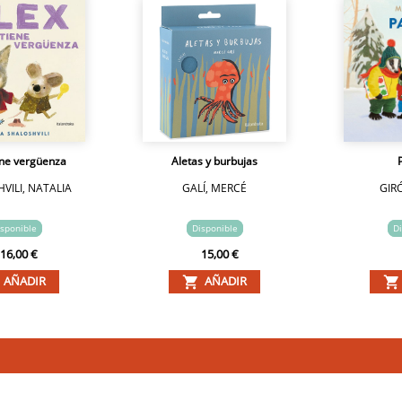
ene vergüenza
Aletas y burbujas
VILI, NATALIA
GALÍ, MERCÉ
GIR
sponible
Disponible
Di
16,00 €
15,00 €
AÑADIR
AÑADIR