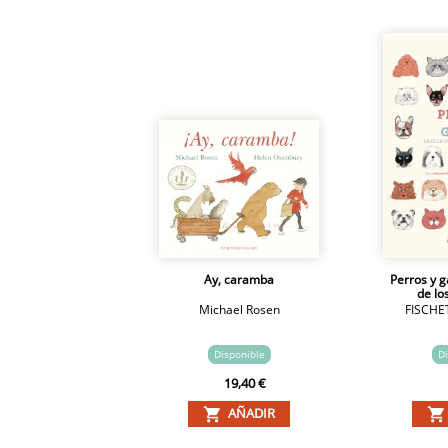
Ay, caramba
Perros y g
de los
Michael Rosen
FISCHE
Disponible
Di
19,40 €
AÑADIR