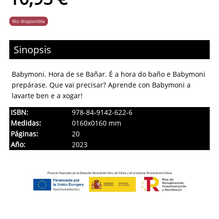
No disponible
Sinopsis
Babymoni. Hora de se Bañar. É a hora do baño e Babymoni
prepárase. Que vai precisar? Aprende con Babymoni a
lavarte ben e a xogar!
ISBN:
978-84-9142-622-6
Medidas:
0160x0160 mm
Páginas:
20
Año:
2023