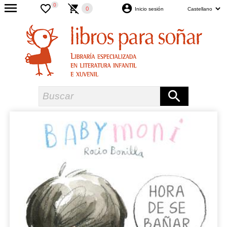
0
0
Inicio sesión