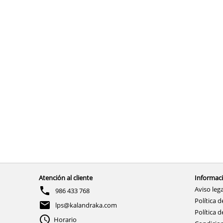
Atención al cliente
Informaci
Aviso lega
986 433 768
Política d
lps@kalandraka.com
Política d
Horario