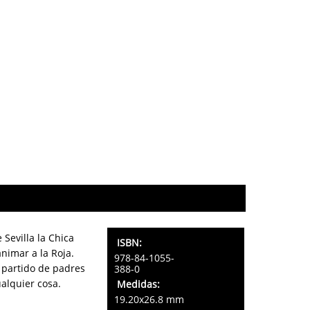
 Sevilla la Chica
ISBN:
animar a la Roja.
978-84-1055-
 partido de padres
388-0
ualquier cosa.
Medidas:
19.20x26.8 mm