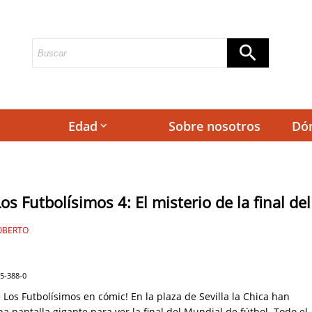
Edad
Sobre nosotros
Dó
keyboard_arrow_down
os Futbolísimos 4: El misterio de la final de
OBERTO
55-388-0
e Los Futbolísimos en cómic! En la plaza de Sevilla la Chica han
na pantalla gigante para ver la final del Mundial de fútbol. Todo el