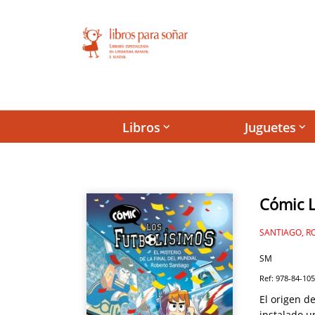
Libros
Juguetes
keyboard_arrow_down
keyboard_arrow_down
Cómic L
SANTIAGO, R
SM
Ref: 978-84-10
El origen d
instalado u