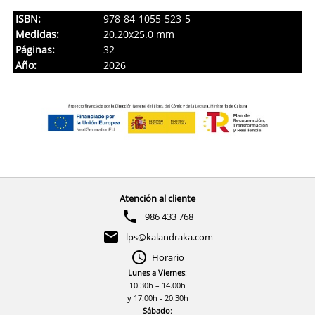
ISBN:
978-84-1055-523-5
Medidas:
20.20x25.0 mm
Páginas:
32
Año:
2026
Atención al cliente
986 433 768
lps@kalandraka.com
Horario
Lunes a Viernes
:
10.30h – 14.00h
y 17.00h - 20.30h
Sábado
: