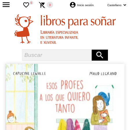
0
0
Inicio sesión