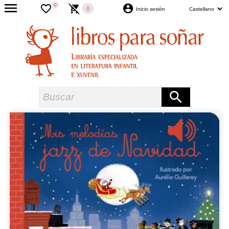
0
0
Inicio sesión