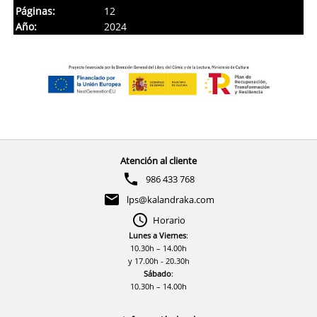
Páginas:
12
Año:
2024
Atención al cliente
986 433 768
lps@kalandraka.com
Horario
Lunes a Viernes
:
10.30h – 14.00h
y 17.00h - 20.30h
Sábado
:
10.30h – 14.00h