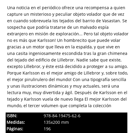
Una noticia en el periódico ofrece una recompensa a quien
capture un misterioso y peculiar objeto volador que de vez
en cuando sobrevuela los tejados del barrio de Vasastan. Se
sospecha que podría tratarse de un malvado espía
extranjero en misión de exploración... Pero tal objeto volador
no es más que Karlsson! Un hombrecito que puede volar
gracias a un motor que lleva en la espalda, y que vive en
una casita ingeniosamente escondida tras la gran chimenea
del tejado del edificio de Lillebror. Nadie sabe que existe,
excepto Lillebror, y éste está decidido a proteger a su amigo.
Porque Karlsson es el mejor amigo de Lillebror y, sobre todo,
el mejor pirulirulero del mundo! Con una tipografía sencilla
y unas ilustraciones dinámicas y muy actuales, será una
lectura muy, muy divertida y ágil. Después de Karlsson en el
tejado y Karlsson vuela de nuevo llega El mejor Karlsson del
mundo, el tercer volumen que completa la colección
ISBN:
978-84-19475-62-6
Medidas:
135x200 mm
Páginas:
196