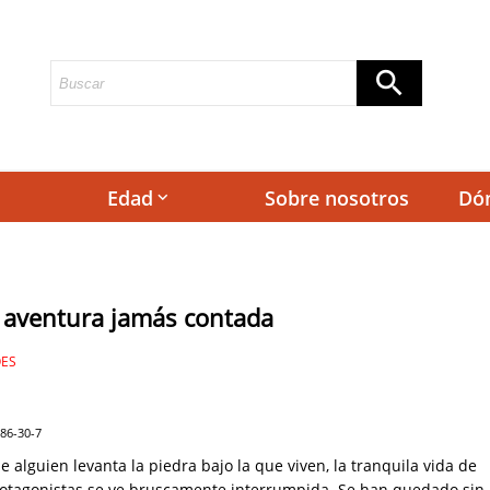
Edad
Sobre nosotros
Dó
keyboard_arrow_down
 aventura jamás contada
OES
686-30-7
e alguien levanta la piedra bajo la que viven, la tranquila vida de
otagonistas se ve bruscamente interrumpida. Se han quedado sin