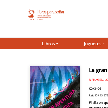
Libros
Juguetes
keyboard_arrow_down
keyboard_arrow_down
La gran
RIPHAGEN, L
KÓKINOS
Ref: 979-13-87
El día en qu
nuestros pr