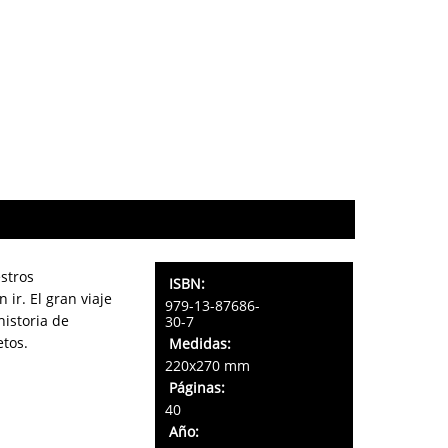
estros
ISBN:
r. El gran viaje
979-13-87686-
historia de
30-7
etos.
Medidas:
220x270 mm
Páginas:
40
Año: