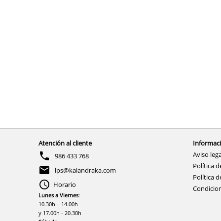
Atención al cliente
Informaci
Aviso lega
986 433 768
Política d
lps@kalandraka.com
Política d
Horario
Condicio
Lunes a Viernes
:
10.30h – 14.00h
y 17.00h - 20.30h