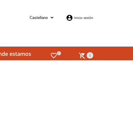
Inicio sesión
nde estamos
0
0