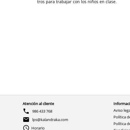
tros para trabajar con los niños en clase.
Atención al cliente
Informaci
Aviso lega
986 433 768
Política d
lps@kalandraka.com
Política d
Horario