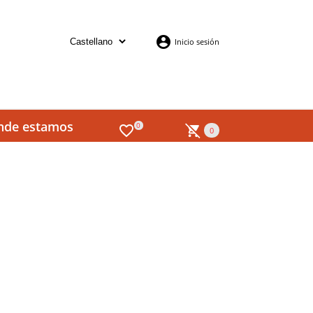
Inicio sesión
nde estamos
0
0