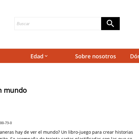
Edad
Sobre nosotros
Dó
keyboard_arrow_down
n mundo
900-73-0
neras hay de ver el mundo? Un libro-juego para crear historias
inito. Se acompaña de treinta cartas plastificadas con las que se