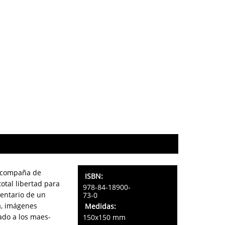
 acompaña de
ISBN:
total libertad para
978-84-18900-
ventario de un
73-0
a, imágenes
Medidas:
ado a los maes-
150x150 mm