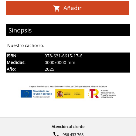
Añadir
Sinopsis
Nuestro cachorro.
ISBN:
978-631-6615-17-6
Medidas:
0000x0000 mm
Año:
2025
Atención al cliente
986 433 768