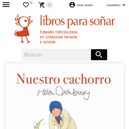
0
0
Inicio sesión