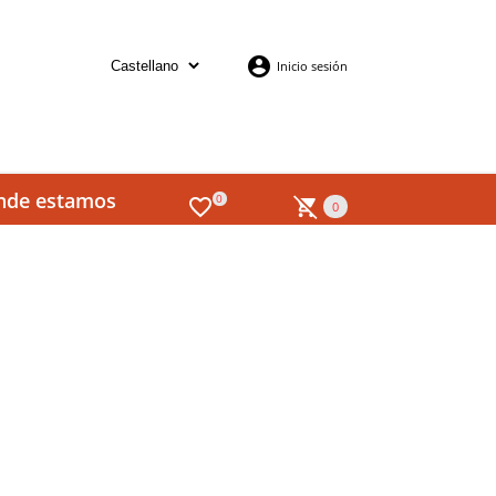
Inicio sesión
nde estamos
0
0