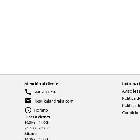
Atención al cliente
Informaci
Aviso lega
986 433 768
Política d
lps@kalandraka.com
Política d
Horario
Condicio
Lunes a Viernes
:
10.30h – 14.00h
y 17.00h - 20.30h
Sábado
:
10.30h – 14.00h