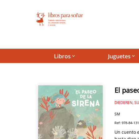
Libros
Juguetes
keyboard_arrow_down
keyboard_arrow_down
El pase
DIEDEREN, S
SM
Ref: 978-84-13
Un cuento e
hasta diez 