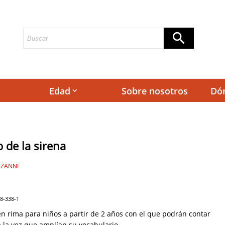
Edad
Sobre nosotros
Dó
keyboard_arrow_down
o de la sirena
UZANNE
18-338-1
n rima para niños a partir de 2 años con el que podrán contar
a la vez que amplían su vocabulario.