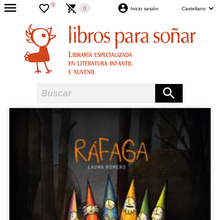
0
0
Inicio sesión