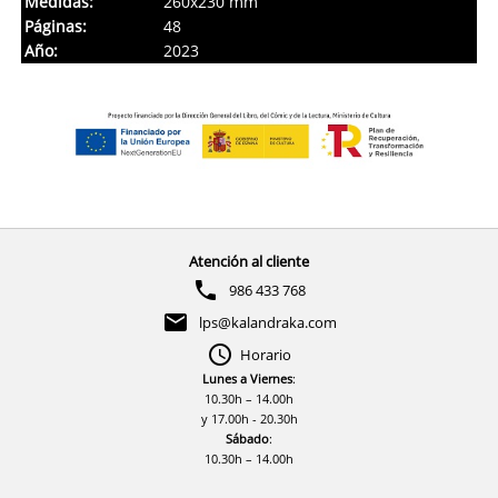
Medidas:
260x230 mm
Páginas:
48
Año:
2023
Atención al cliente
986 433 768
lps@kalandraka.com
Horario
Lunes a Viernes
:
10.30h – 14.00h
y 17.00h - 20.30h
Sábado
:
10.30h – 14.00h