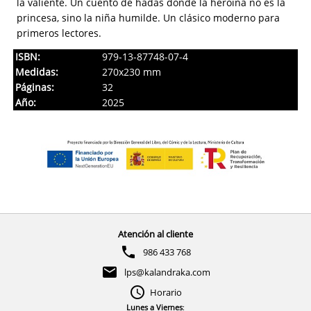
la valiente. Un cuento de hadas donde la heroína no es la
princesa, sino la niña humilde. Un clásico moderno para
primeros lectores.
ISBN:
979-13-87748-07-4
Medidas:
270x230 mm
Páginas:
32
Año:
2025
Atención al cliente
986 433 768
lps@kalandraka.com
Horario
Lunes a Viernes
: