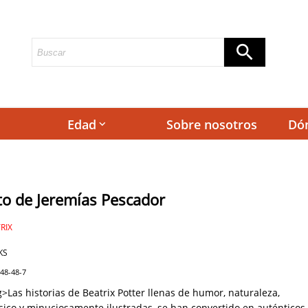
Edad
Sobre nosotros
Dó
keyboard_arrow_down
to de Jeremías Pescador
RIX
KS
748-48-7
>Las historias de Beatrix Potter llenas de humor, naturaleza,
sico y minuciosamente ilustradas, se han convertido en auténticos