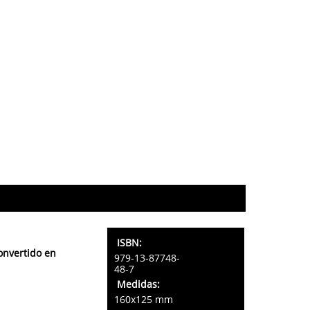
ISBN:
onvertido en
979-13-87748-
48-7
Medidas:
160x125 mm