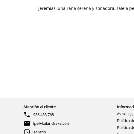
Jeremías, una rana serena y soñadora, sale a p
Atención al cliente
Informaci
Aviso lega
986 433 768
Política d
lps@kalandraka.com
Política d
Horario