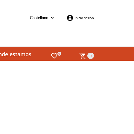
Inicio sesión
nde estamos
0
0