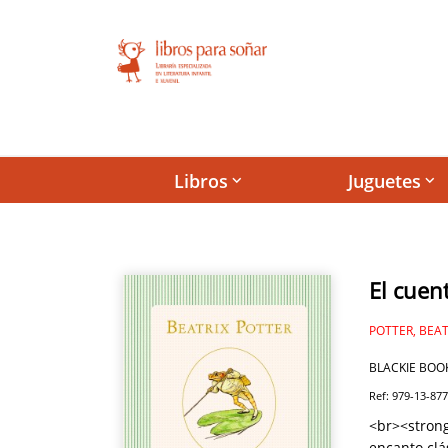
Libros
Juguetes
keyboard_arrow_down
keyboard_arrow_down
El cuen
POTTER, BEAT
BLACKIE BOO
Ref: 979-13-87
<br><strong
encanto clá