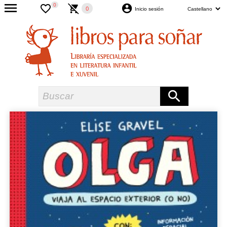
0
0
Inicio sesión