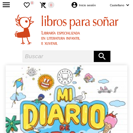
0
0
Inicio sesión