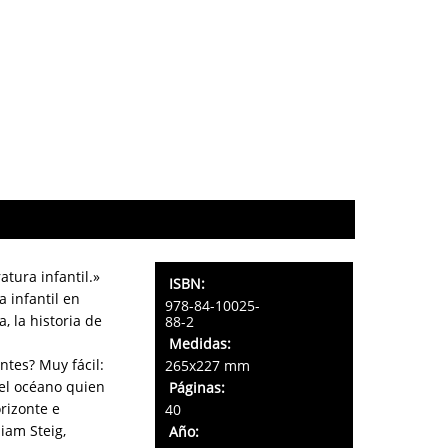
tura infantil.»
ISBN:
 infantil en
978-84-10025-
, la historia de
88-2
Medidas:
tes? Muy fácil:
265x227 mm
 el océano quien
Páginas:
rizonte e
40
iam Steig,
Año: