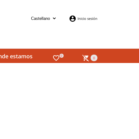
Inicio sesión
nde estamos
0
0