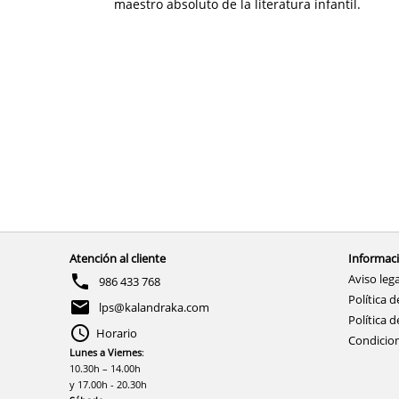
maestro absoluto de la literatura infantil.
Atención al cliente
Informaci
Aviso lega
986 433 768
Política d
lps@kalandraka.com
Política d
Horario
Condicio
Lunes a Viernes
:
10.30h – 14.00h
y 17.00h - 20.30h