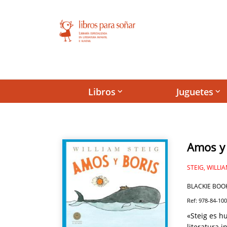
Libros
Juguetes
keyboard_arrow_down
keyboard_arrow_down
Amos y 
STEIG, WILLI
BLACKIE BOO
Ref: 978-84-10
«Steig es h
literatura i