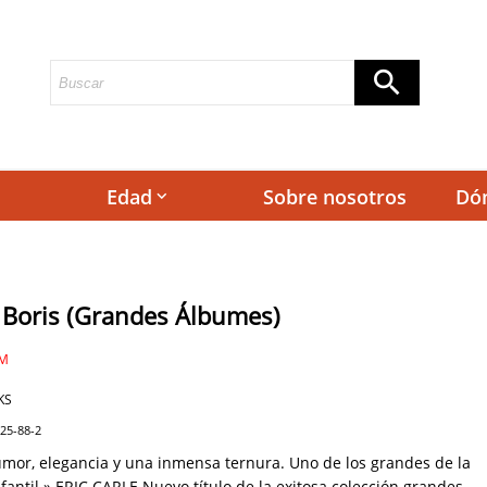
Edad
Sobre nosotros
Dó
keyboard_arrow_down
Boris (Grandes Álbumes)
AM
KS
025-88-2
umor, elegancia y una inmensa ternura. Uno de los grandes de la
nfantil.» ERIC CARLE Nuevo título de la exitosa colección grandes