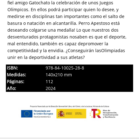
fiel amigo Gatochato la celebración de unos Juegos
Olímpicos. En ellos podrá participar quien lo desee, y
medirse en disciplinas tan importantes como el salto de
basura o natación en alcantarilla. Perro Apestoso está
deseando colgarse una medalla! Lo que nuestros dos
desventurados protagonistas nosaben es que el deporte,
mal entendido, también es capaz depromover la
competitividad y la envidia. ¿Conseguirán lasOlimpiadas
unir en la deportividad a sus atletas?
ISBN:
978-84-10025-28-8
Medidas:
140x210 mm
Páginas:
112
Año:
2024