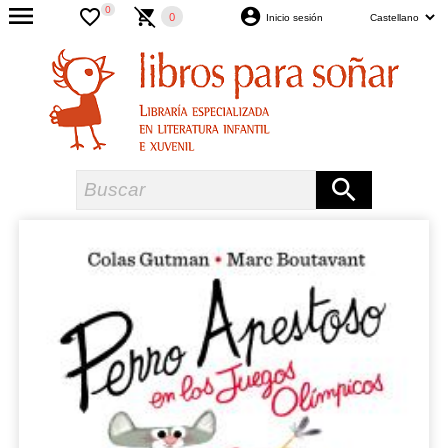
0
0
Inicio sesión